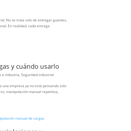
a SST necesita más que planillas
en campo
al
ualquier empresa industrial. No se trata solo de entregar guantes,
entos de protección personal. En realidad, cada entrega
rial para cargas y cuándo usarlo