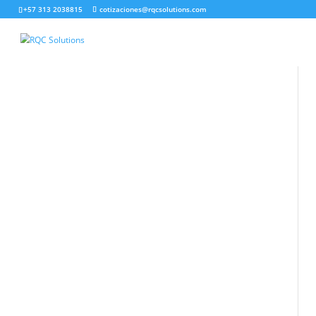
+57 313 2038815
cotizaciones@rqcsolutions.com