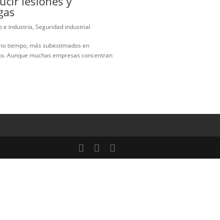
encias
,
Minería
,
Petróleo e industria
,
Seguridad industrial
que suele aparecer cuando una empresa ya no está pensando solo
fatiga física, sobreesfuerzo, manipulación manual repetitiva,
jo: cómo reducir lesiones y
manual de cargas
encias
,
Minería
,
Petróleo e industria
,
Seguridad industrial
 más frecuentes y, al mismo tiempo, más subestimados en
strucción y de mantenimiento. Aunque muchas empresas concentran