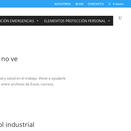
NOSOTROS
BOMBEROS Y ATENCIÓN EMERGENCIAS
ELEMENTOS PRO
lo que su Excel no ve
ial
l responsable de seguridad y salud en el trabajo. Viene a ayudarle
ón, pero quedan ocultas entre archivos de Excel, correos,