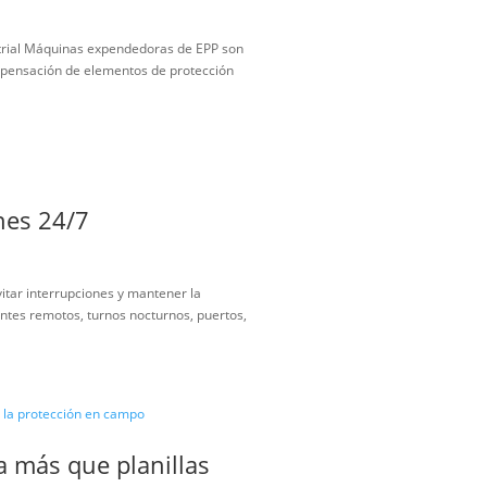
 para control industrial
al
nibilidad y control industrial Máquinas expendedoras de EPP son
ecesitan controlar la dispensación de elementos de protección
para operaciones 24/7
al
 proteger trabajadores, evitar interrupciones y mantener la
e. En plantas, minas, frentes remotos, turnos nocturnos, puertos,