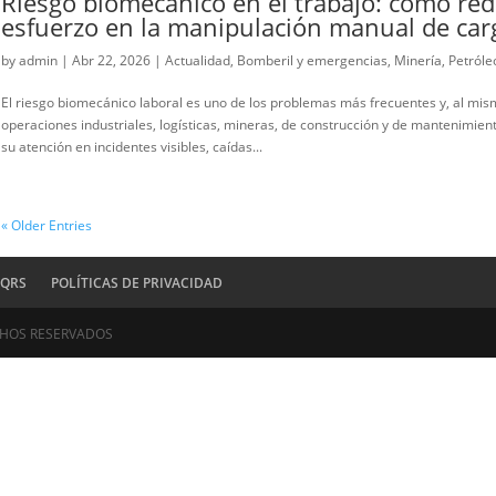
by
admin
|
Abr 22, 2026
|
Actualidad
,
Bomberil y emerg
Exoesqueleto industrial para cargas es una búsqueda 
en innovación, sino en un problema operativo concreto: 
dificultad para sostener el ritmo de...
Riesgo biomecánico en el traba
esfuerzo en la manipulación 
by
admin
|
Abr 22, 2026
|
Actualidad
,
Bomberil y emerg
El riesgo biomecánico laboral es uno de los problemas
operaciones industriales, logísticas, mineras, de con
su atención en incidentes visibles, caídas...