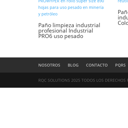
Paño
indu
Col
Paño limpieza industrial
profesional Industrial
PRO6 uso pesado
NOSOTROS
BLOG
CONTACTO
PQRS
RQC SOLUTIONS 2025 TODOS LOS DERECHOS