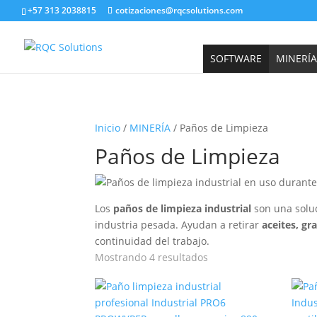
+57 313 2038815
cotizaciones@rqcsolutions.com
SOFTWARE
MINERÍA
Inicio
/
MINERÍA
/ Paños de Limpieza
Paños de Limpieza
Los
paños de limpieza industrial
son una soluc
industria pesada. Ayudan a retirar
aceites, gr
continuidad del trabajo.
Mostrando 4 resultados