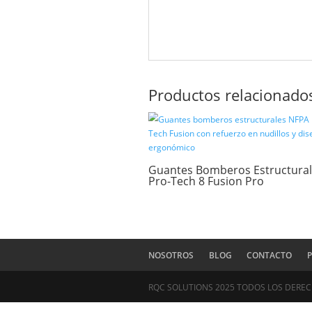
Valoraciones
No hay valoraciones aún.
Sé el primero en valorar 
Tu dirección de correo el
Tu puntuación
*
Tu valoración
*
Nombre
*