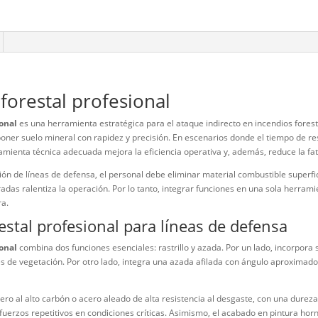
cumplimiento
HSE incendio
indirecto for
cortafuegos
mineral
,
Her
forestales
,
r
iones (0)
cLeod forestal profesional
stal profesional
es una herramienta estratégica para el ataque indi
egetal y exponer suelo mineral con rapidez y precisión. En escenari
gir una herramienta técnica adecuada mejora la eficiencia operativa y
la construcción de líneas de defensa, el personal debe eliminar materi