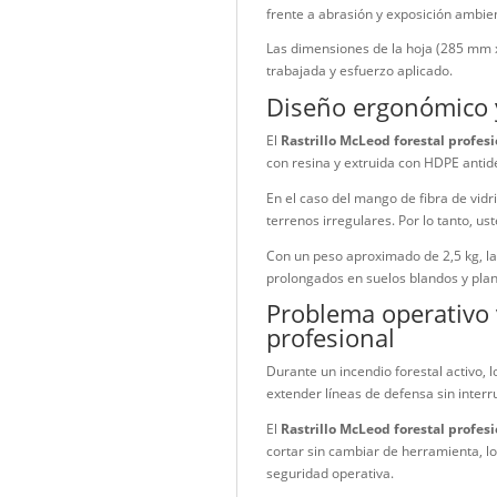
embargo, utilizar herrami
representa una ventaja op
Rastrillo McL
El
Rastrillo McLeod fore
permiten remover grandes
reforzar cortafuegos.
Además, su hoja está fabr
ofrece estabilidad estruc
frente a abrasión y expos
Las dimensiones de la ho
trabajada y esfuerzo apli
Diseño ergon
El
Rastrillo McLeod fore
con resina y extruida con
En el caso del mango de f