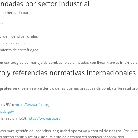
r lo tanto, usted obtiene mayor rendimiento con menor fatiga acumul
e 2,5 kg, la herramienta mantiene un equilibrio adecuado entre robu
andos y plantaciones forestales comerciales.
ativo vs solución técnica integrada r
tal activo, los brigadistas deben remover combustible vegetal hasta
sa sin interrupciones. Sin embargo, cambiar de herramienta implica 
stal profesional
resuelve este desafío al fusionar ambas funciones e
ramienta, lo que incrementa la productividad en campo. En consecuen
recomendadas por sector industrial
ecialmente recomendada para:
licas y privadas
vicultural