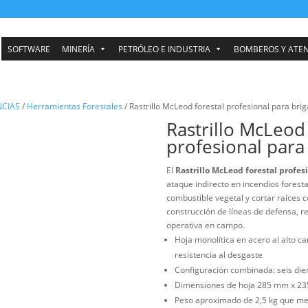
SOFTWARE
MINERÍA
PETRÓLEO E INDUSTRIA
ÓN EMERGENCIAS
/
Herramientas Forestales
/ Rastrillo McLeod fores
Rastr
profe
El
Rastrillo
ataque indir
combustible 
construcción
operativa e
Hoja monol
resistenci