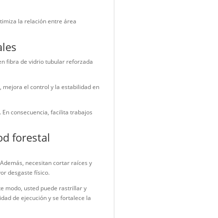
iones en una sola herramienta robusta y balanceada
e defensa
 Por un lado, incorpora seis dientes equidistantes que
con ángulo aproximado de 45°, ideal para perfilar terreno y
 desgaste, con una dureza entre 44 y 46 HRc. En consecuencia,
l acabado en pintura horneada mejora la protección superficial
De este modo, usted optimiza la relación entre área
ndios forestales
ponible en madera o en fibra de vidrio tubular reforzada
es al usuario. Asimismo, mejora el control y la estabilidad en