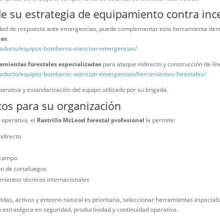
ión y control de incendios rurales
 ubicada en zonas forestales
s de mantenimiento de cortafuegos
 utilizada en estrategias de manejo de combustibles alineadas con l
técnico y referencias normativas int
sional
od forestal profesional
se enmarca dentro de las buenas prácticas
n Association (NFPA):
https://www.nfpa.org
ps://www.fs.usda.gov
onal de Normalización (ISO):
https://www.iso.org
n lineamientos para gestión de incendios, seguridad operativa y cont
e para estas tareas contribuye al cumplimiento de estándares técni
entro de su estrategia de equipamien