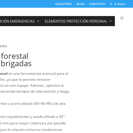
NOSOTROS
BOMBEROS Y ATENCIÓN EMERGENCIAS
ELEMENTOS PRO
tal profesional para brigadas
illo McLeod forestal
sional para brigadas
 McLeod forestal profesional
es una herramienta esencial para el
ecto en incendios forestales, ya que le permite remover
vegetal y cortar raíces con un solo equipo. Además, optimiza la
 de líneas de defensa, reduciendo tiempos de intervención y fatiga
n campo.
ítica en acero al alto carbón o acero aleado (44–46 HRc) de alta
a al desgaste