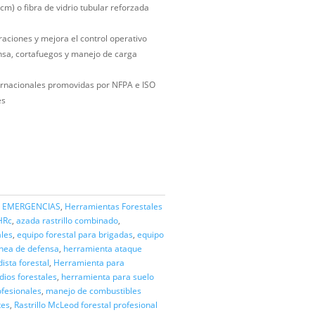
ión combinada: seis dientes equidistantes y azada afilada a 45°
es de hoja 285 mm x 235 mm para mayor cobertura por pasada
imado de 2,5 kg que mejora la relación esfuerzo–rendimiento
onible en madera (121 cm) o fibra de vidrio tubular reforzada
ntideslizante
anceado que reduce vibraciones y mejora el control operativo
do para líneas de defensa, cortafuegos y manejo de carga
 suelos blandos
on buenas prácticas internacionales promovidas por NFPA e ISO
ón de incendios forestales
ZAR
BOMBEROS Y ATENCIÓN EMERGENCIAS
,
Herramientas Forestales
ero alto carbono 44-46 HRc
,
azada rastrillo combinado
,