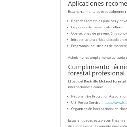
terrenos irregulares. Po
Con un peso aproximado d
prolongados en suelos bl
Problema oper
profesional
Durante un incendio fores
extender líneas de defen
El
Rastrillo McLeod fore
cortar sin cambiar de her
seguridad operativa.
Aplicaciones 
Esta herramienta es esp
Brigadas forestales púb
Empresas de manejo sil