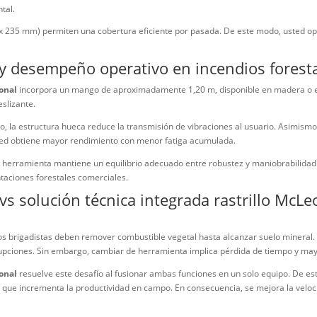
entas separadas ralentiza la operación. Por lo tanto, integrar func
erativa clara.
eod forestal profesional para líneas d
stal profesional
combina dos funciones esenciales: rastrillo y azada.
 volúmenes de vegetación. Por otro lado, integra una azada afilada 
icada en acero al alto carbón o acero aleado de alta resistencia al
tural bajo esfuerzos repetitivos en condiciones críticas. Asimismo, e
ición ambiental.
ja (285 mm x 235 mm) permiten una cobertura eficiente por pasada. 
cado.
ómico y desempeño operativo en ince
stal profesional
incorpora un mango de aproximadamente 1,20 m, dis
 HDPE antideslizante.
ibra de vidrio, la estructura hueca reduce la transmisión de vibracion