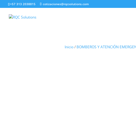
+57 313 2038815
cotizaciones@rqcsolutions.com
Inicio
/
BOMBEROS Y ATENCI