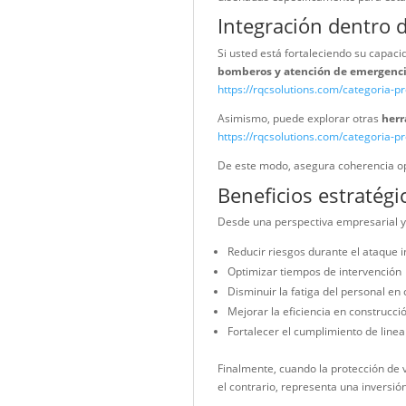
Operaciones de prevenc
Infraestructura crítica
Programas industriale
Asimismo, es ampliamente
Cumplimiento 
forestal profe
El uso del
Rastrillo McLe
internacionales como:
National Fire Protectio
U.S. Forest Service:
htt
Organización Internaci
Estas entidades establece
diseñadas específicament
Integración d