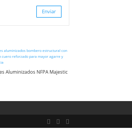
s con
*