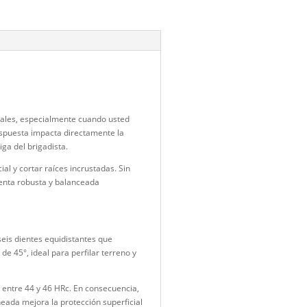
 NFPA incendios forestales
,
equipo forestal para brigadas
,
equipo
s rurales
,
equipo para línea de defensa
,
herramienta ataque
estal
,
herramienta brigadista forestal
,
Herramienta para
,
herramienta para incendios forestales
,
herramienta para suelo
ramientas forestales profesionales
,
manejo de combustibles
astrillo forestal seis dientes
,
Rastrillo McLeod forestal profesional
recto en incendios forestales, especialmente cuando usted
os donde el tiempo de respuesta impacta directamente la
, además, reduce la fatiga del brigadista.
al combustible superficial y cortar raíces incrustadas. Sin