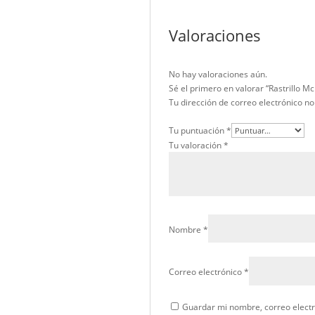
Si usted está fortalecie
bomberos y atención d
https://rqcsolutions.co
Asimismo, puede explora
https://rqcsolutions.co
De este modo, asegura co
Beneficios es
Desde una perspectiva em
Reducir riesgos durante
Optimizar tiempos de i
Disminuir la fatiga de
Mejorar la eficiencia e
Fortalecer el cumplimi
Finalmente, cuando la pro
el contrario, representa 