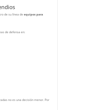
ineamientos internacionales de control de incendios.
ernacionales del rastrillo McLeod
 de combate forestal promovidas por organismos
rol de riesgos. Por lo tanto, incorporar herramientas
cos reconocidos.
to contra incendios