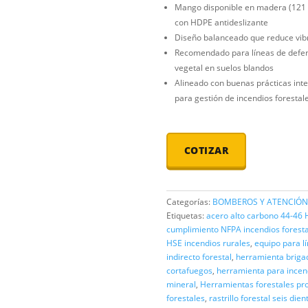
Configurac
Dimension
Peso aprox
Mango disp
con HDPE a
Diseño bal
Recomenda
vegetal en
Alineado c
para gesti
COTI
Categorías:
Etiquetas:
ac