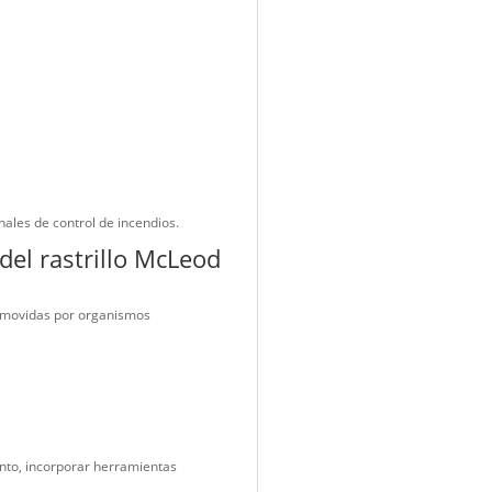
ada.
stez y maniobrabilidad. En consecuencia, facilita trabajos
astrillo McLeod forestal
 alcanzar suelo mineral. Además, necesitan cortar raíces y
pérdida de tiempo y mayor desgaste físico.
n un solo equipo. De este modo, usted puede rastrillar y
cia, se mejora la velocidad de ejecución y se fortalece la