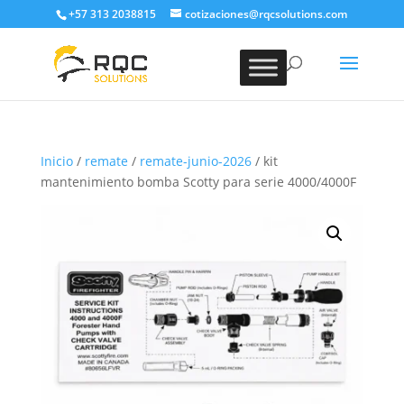
+57 313 2038815
cotizaciones@rqcsolutions.com
Inicio
/
remate
/
remate-junio-2026
/ kit
mantenimiento bomba Scotty para serie 4000/4000F