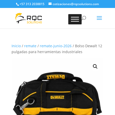
+57 313 2038815
cotizaciones@rqcsolutions.com
Inicio
/
remate
/
remate-junio-2026
/ Bolso Dewalt 12
pulgadas para herramientas industriales