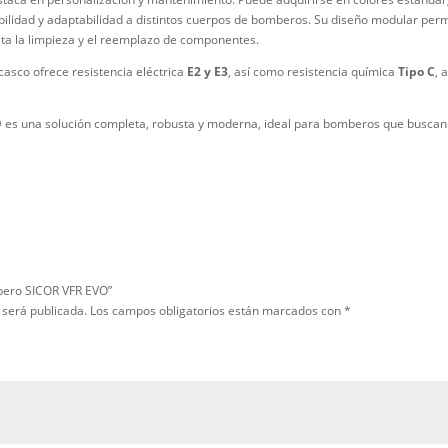
el visor ocular transparente protege contra partículas y proyeccione
se con guantes, lo que aumenta la seguridad en operaciones de alt
 sistema de ergonomía 360°. El casco integra un
sistema de suspen
abeza. Además, el ajuste posterior mediante rueda “Cross-Ratchet” fac
oría de las máscaras de respiración
ERA
, lo que permite un sellado
también destaca en personalización y mantenimiento. Puede adquirir
ejora la visibilidad y adaptabilidad a distintos cuerpos de bombero
lo cual facilita la limpieza y el reemplazo de componentes.
érmica, el casco ofrece resistencia eléctrica
E2 y E3
, así como resi
 peligrosas.
COR VFR EVO
es una solución completa, robusta y moderna, ideal pa