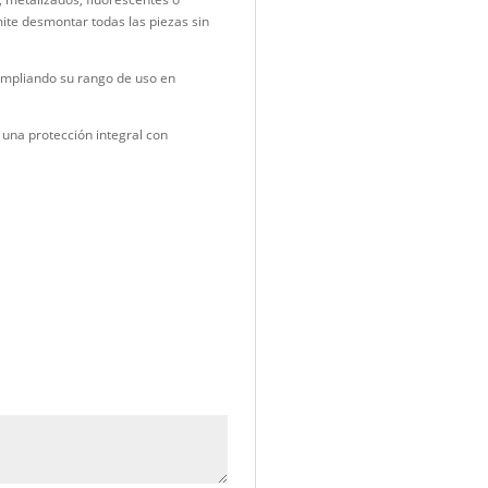
s. Ambos incorporan tratamientos anti-vaho y anti-rayaduras.
o estrés.
sión de malla
, que distribuye el peso de manera uniforme y
ilita la modificación del tamaño entre 52 y 64 cm. El diseño
 seguro durante emergencias.
se en colores estándar, metalizados, fluorescentes o
s. Su diseño modular permite desmontar todas las piezas sin
stencia química
Tipo C
, ampliando su rango de uso en
ra bomberos que buscan una protección integral con