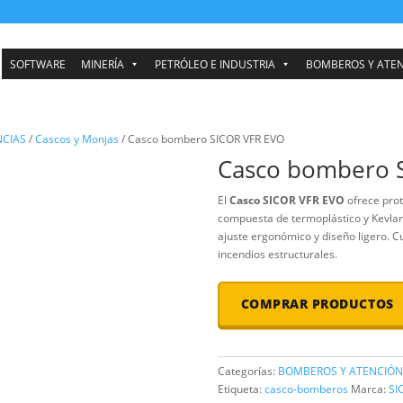
SOFTWARE
MINERÍA
PETRÓLEO E INDUSTRIA
ÓN EMERGENCIAS
/
Cascos y Monjas
/ Casco bombero SICOR VFR EV
Casco
El
Casco SI
compuesta de
ajuste ergon
incendios es
COMP