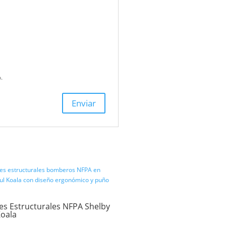
s con
*
z que haga un comentario.