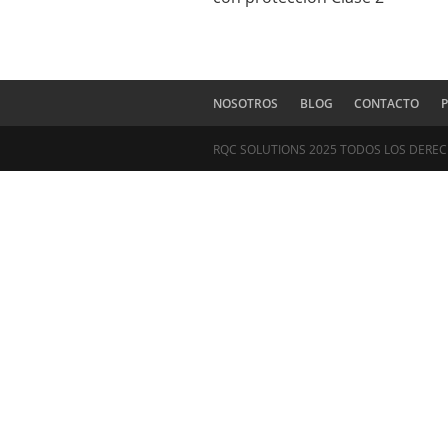
Productos relac
Botas bombero HAIX F
con protección Clase 
NOSOTROS
BLOG
CON