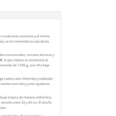
BOMBEROS Y ATENCIÓN EMERGENCIAS
,
Cascos y Monjas
sco-bomberos
Marca:
SICOR
tá diseñado para resistir condiciones extremas y al mismo
 su certificación europea, se ha convertido en una de las
ección integral en incendios estructurales, rescates técnicos y
no y refuerzos de
Kevlar®
, lo que mejora su resistencia al
sco mantiene un peso aproximado de 1.540 g, una cifra baja
or facial metalizado protege contra calor infrarrojo y radiación