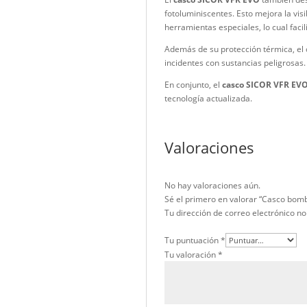
intensa. Por otra parte, 
También pueden manipular
Otro punto notable es su
reduce la presión en la c
es compatible con la may
El
casco SICOR VFR EVO
fotoluminiscentes. Esto m
herramientas especiales, 
Además de su protección t
incidentes con sustancias
En conjunto, el
casco SI
tecnología actualizada.
Valoraciones