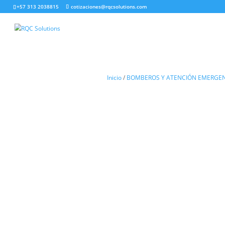
+57 313 2038815
cotizaciones@rqcsolutions.com
Inicio
/
BOMBEROS Y ATENCI