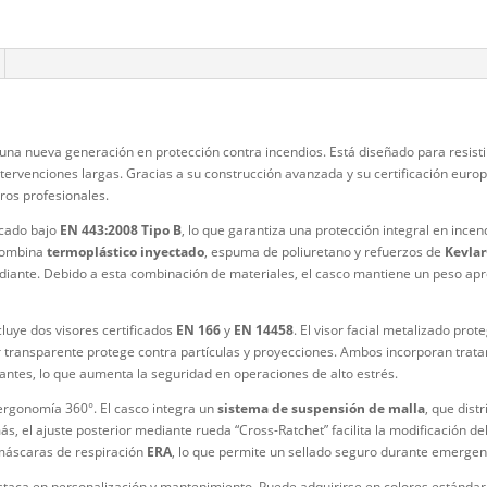
Categorías:
Etiqueta:
ca
iones (0)
representa una nueva generación en protección contra incendios. Es
 durante intervenciones largas. Gracias a su construcción avanzada y
 para bomberos profesionales.
 está certificado bajo
EN 443:2008 Tipo B
, lo que garantiza una prot
u estructura combina
termoplástico inyectado
, espuma de poliureta
 y al calor radiante. Debido a esta combinación de materiales, el ca
protección.
 VFR EVO
incluye dos visores certificados
EN 166
y
EN 14458
. El vis