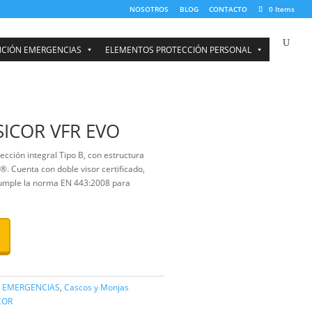
NOSOTROS
BOMBEROS Y ATENCIÓN EMERGENCIAS
ELEMENTOS PRO
O
 bombero SICOR VFR EVO
COR VFR EVO
ofrece protección integral Tipo B, con estructura
 termoplástico y Kevlar®. Cuenta con doble visor certificado,
ómico y diseño ligero. Cumple la norma EN 443:2008 para
tructurales.
RAR PRODUCTOS