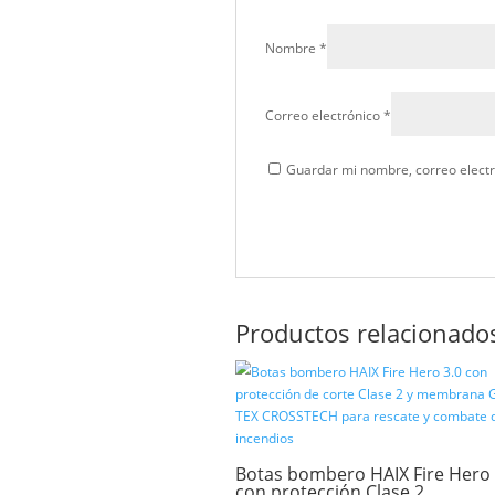
No hay valoraciones aún.
Sé el primero en valora
Tu dirección de correo el
Tu puntuación
*
Tu valoración
*
Nombre
*
Correo electrónico
*
Guardar mi nombre, c