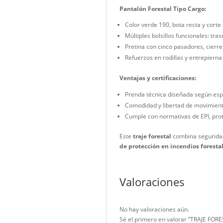
Color amarillo 201 de al
Cuello alto con apertur
Botonadura frontal cub
Mangas lisas con tiras 
Bolsillos superiores co
Pantalón Forestal Tipo 
Color verde 190, bota 
Múltiples bolsillos func
Pretina con cinco pasad
Refuerzos en rodillas y
Ventajas y certificacion
Prenda técnica diseñad
Comodidad y libertad d
Cumple con normativas 