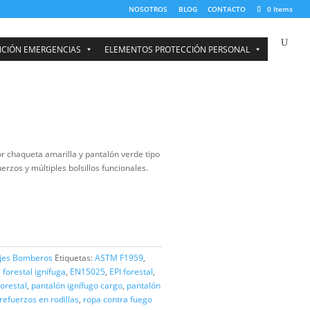
NOSOTROS
BOMBEROS Y ATENCIÓN EMERGENCIAS
ELEMENTOS PRO
 FORESTAL
al ignífugo, compuesto por chaqueta amarilla y pantalón verde tipo
otección ATPV 10.3, refuerzos y múltiples bolsillos funcionales.
ZAR
FORESTAL
Categoría:
Trajes Bomberos
Etiquetas:
ASTM F1959
,