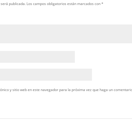
a seguridad, funcionalidad y resistencia, convirtiéndose en la opció
ios forestales
.
 “TRAJE FORESTAL”
ectrónico no será publicada.
Los campos obligatorios están marcado