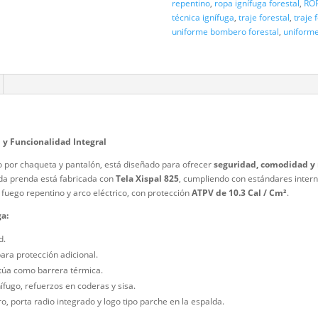
chaqueta ama
equipo fores
verde 190
,
p
repentino
,
ro
técnica igní
uniforme bo
iones (0)
– Protección y Funcionalidad Integral
o
, compuesto por chaqueta y pantalón, está diseñado para ofrecer
se
restales. Cada prenda está fabricada con
Tela Xispal 825
, cumplien
sistencia al fuego repentino y arco eléctrico, con protección
ATPV de
tal Ignífuga: