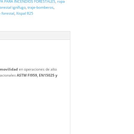
rilla ignífuga
,
chaqueta forestal ignífuga
,
EN15025
,
EPI forestal
,
tal
,
NFPA 70E
,
pantalón forestal
,
pantalón ignífugo cargo
,
pantalón
rotección térmica ATPV
,
refuerzos en rodillas
,
ropa contra fuego
pa ignífuga forestal
,
ROPA PARA INCENDIOS FORESTALES
,
ropa
fuga
,
traje forestal
,
traje forestal ignífugo
,
traje-bomberos
,
mbero forestal
,
uniforme forestal
,
Xispal 825
guridad, comodidad y movilidad
en operaciones de alto
do con estándares internacionales
ASTM FI959, EN15025 y
 10.3 Cal / Cm²
.