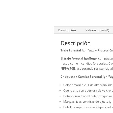
Descripción
Valorac
Descripción
Traje Forestal Ignífugo 
El
traje forestal ignífug
riesgo como incendios fo
NFPA 70E
, asegurando re
Chaqueta / Camisa Fores