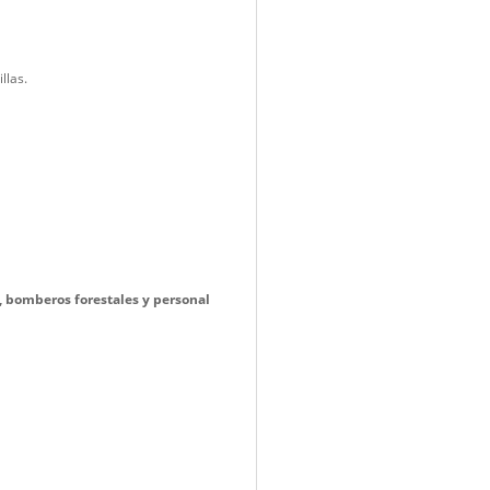
.
 con tapa y fuelle en rodillas.