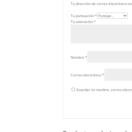
Este
traje forestal
combin
de protección en incend
Valoraciones
No hay valoraciones aún.
Sé el primero en valorar
Tu dirección de correo el
Tu puntuación
*
Tu valoración
*