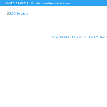
+57 313 2038815
cotizaciones@rqcsolutions.com
Inicio
/
BOMBEROS Y ATENCI