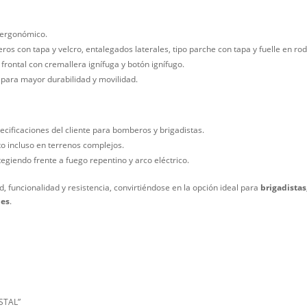
ta visibilidad.
a de velcro para protección adicional.
ierta que actúa como barrera térmica.
de ajuste ignífugo, refuerzos en coderas y sisa.
n tapa y velcro, porta radio integrado y logo tipo parche en la espalda
Cargo:
recta y corte ergonómico.
ionales: traseros con tapa y velcro, entalegados laterales, tipo parche
ores, cierre frontal con cremallera ignífuga y botón ignífugo.
 entrepierna para mayor durabilidad y movilidad.
es:
a según especificaciones del cliente para bomberos y brigadistas.
e movimiento incluso en terrenos complejos.
de EPI, protegiendo frente a fuego repentino y arco eléctrico.