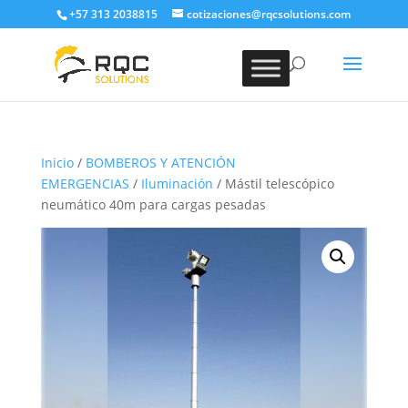
+57 313 2038815
cotizaciones@rqcsolutions.com
Inicio
/
BOMBEROS Y ATENCIÓN
EMERGENCIAS
/
Iluminación
/ Mástil telescópico
neumático 40m para cargas pesadas