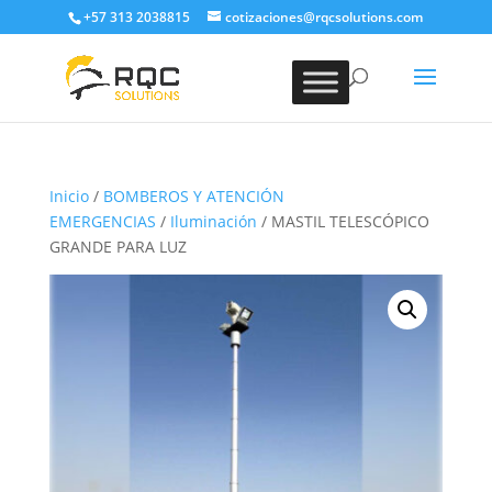
+57 313 2038815
cotizaciones@rqcsolutions.com
Inicio
/
BOMBEROS Y ATENCIÓN
EMERGENCIAS
/
Iluminación
/ MASTIL TELESCÓPICO
GRANDE PARA LUZ