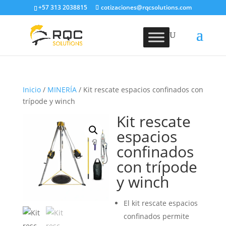
+57 313 2038815
cotizaciones@rqcsolutions.com
Inicio
/
MINERÍA
/ Kit rescate espacios confinados con
trípode y winch
Kit rescate
espacios
confinados
con trípode
y winch
El kit rescate espacios
confinados permite