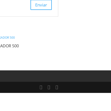
z que haga un comentario.
MAGIKADOR 500
E