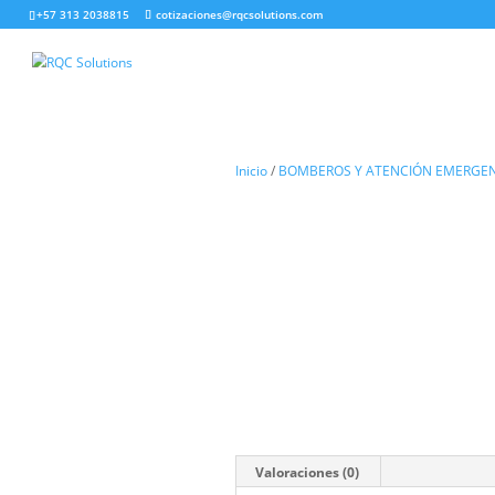
+57 313 2038815
cotizaciones@rqcsolutions.com
Inicio
/
BOMBEROS Y ATENCI