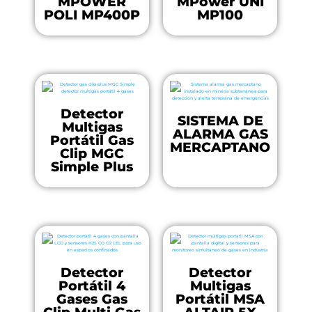
MPOWER
MPower UNI
POLI MP400P
MP100
Detector
SISTEMA DE
Multigas
ALARMA GAS
Portátil Gas
MERCAPTANO
Clip MGC
Simple Plus
Detector
Detector
Portátil 4
Multigas
Gases Gas
Portátil MSA