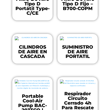
Tipo D
Tipo D Fijo –
Portátil Type-
B700-COPM
C/CE
CILINDROS
SUMINISTRO
DE AIRE EN
DE AIRE
CASCADA
PORTATIL
Respirador
Portable
Circuito
Cool-Air
Cerrado 4h
Pump BAC-
Para Rescate