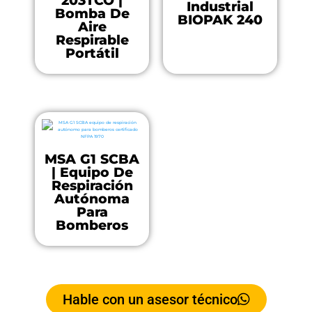
203TCO |
Industrial
Bomba De
BIOPAK 240
Aire
Respirable
Portátil
MSA G1 SCBA
| Equipo De
Respiración
Autónoma
Para
Bomberos
Hable con un asesor técnico