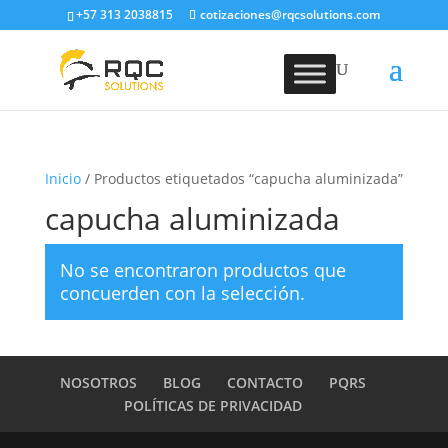
+57 313 2038815
cotizaciones@rqcsolutions.com
Inicio
/ Productos etiquetados “capucha aluminizada”
capucha aluminizada
No se encontraron productos que
concuerden con la selección.
NOSOTROS
BLOG
CONTACTO
PQRS
POLÍTICAS DE PRIVACIDAD