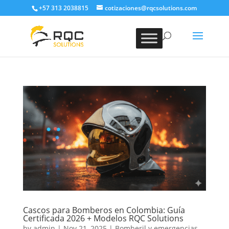
+57 313 2038815
cotizaciones@rqcsolutions.com
Cascos para Bomberos en Colombia: Guía
Certificada 2026 + Modelos RQC Solutions
by
admin
|
Nov 21, 2025
|
Bomberil y emergencias