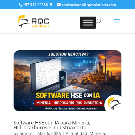
+57 313 2038815
cotizaciones@rqcsolutions.com
Software HSE con IA para Minería,
Hidrocarburos e Industria corto
by
admin
|
Mar 6, 2026
|
Actualidad
,
Minería
,